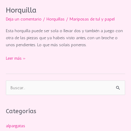
Horquilla
Deja un comentario
/
Horquillas
/
Mariposas de tul y papel
Esta horquilla puede ser sola o llevar dos y también a juego con
otra de las piezas que ya habeis visto antes, con un broche o
unos pendientes. Lo que más solais poneros.
Horquilla
Leer más »
B
u
s
c
Categorías
a
alpargatas
r