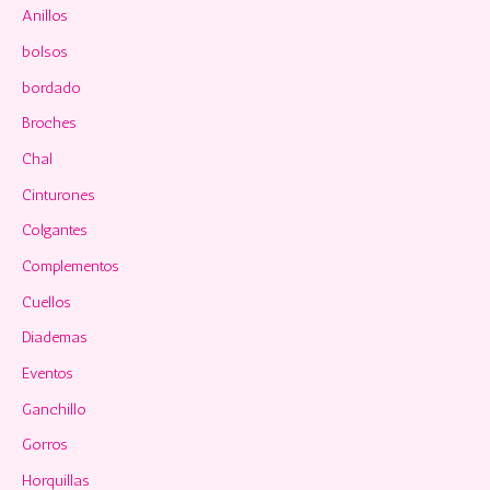
p
Anillos
o
bolsos
r
bordado
:
Broches
Chal
Cinturones
Colgantes
Complementos
Cuellos
Diademas
Eventos
Ganchillo
Gorros
Horquillas