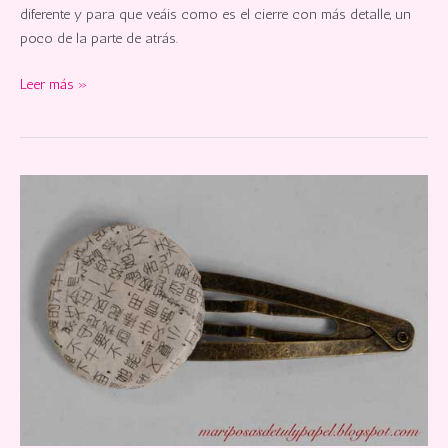
diferente y para que veáis como es el cierre con más detalle, un
poco de la parte de atrás.
Horquilla
Leer más »
con
ramas