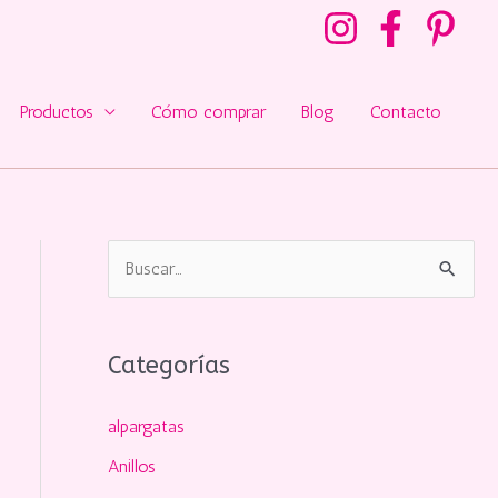
Productos
Cómo comprar
Blog
Contacto
B
u
s
Categorías
c
a
alpargatas
r
Anillos
p