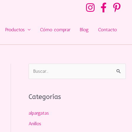
Productos
Cómo comprar
Blog
Contacto
B
u
s
Categorías
c
a
alpargatas
r
Anillos
p