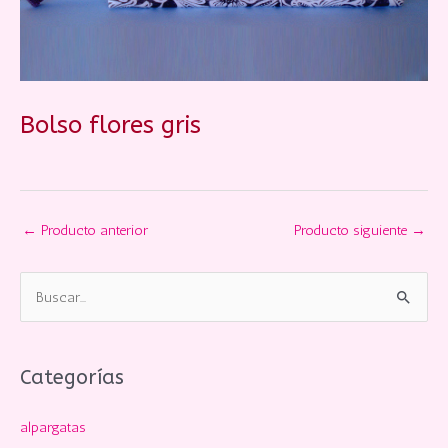
Bolso flores gris
←
Producto anterior
Producto siguiente
→
B
u
s
c
Categorías
a
alpargatas
r