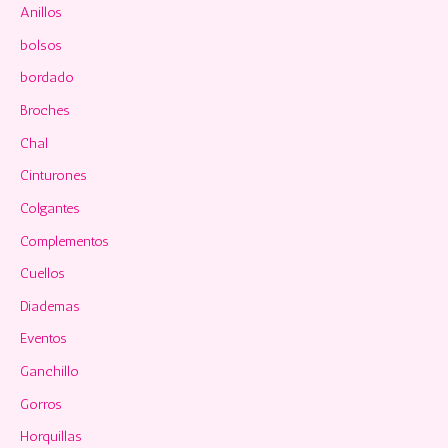
p
Anillos
o
bolsos
r
bordado
:
Broches
Chal
Cinturones
Colgantes
Complementos
Cuellos
Diademas
Eventos
Ganchillo
Gorros
Horquillas