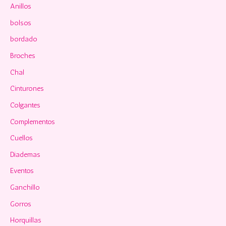
p
Anillos
o
bolsos
r
bordado
:
Broches
Chal
Cinturones
Colgantes
Complementos
Cuellos
Diademas
Eventos
Ganchillo
Gorros
Horquillas