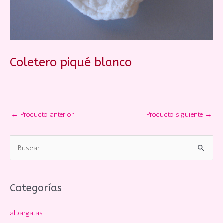
Coletero piqué blanco
←
Producto anterior
Producto siguiente
→
B
u
s
c
Categorías
a
alpargatas
r