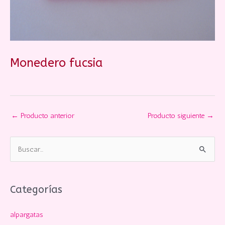
Monedero fucsia
←
Producto anterior
Producto siguiente
→
B
u
s
c
Categorías
a
alpargatas
r