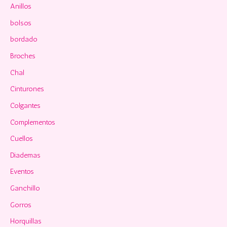
p
Anillos
o
bolsos
r
bordado
:
Broches
Chal
Cinturones
Colgantes
Complementos
Cuellos
Diademas
Eventos
Ganchillo
Gorros
Horquillas