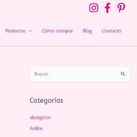
Productos
Cómo comprar
Blog
Contacto
B
u
s
Categorías
c
a
alpargatas
r
Anillos
p