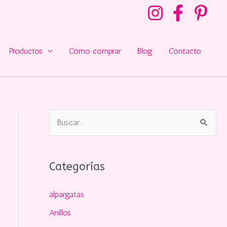
Productos
Cómo comprar
Blog
Contacto
B
u
s
Categorías
c
a
alpargatas
r
Anillos
p