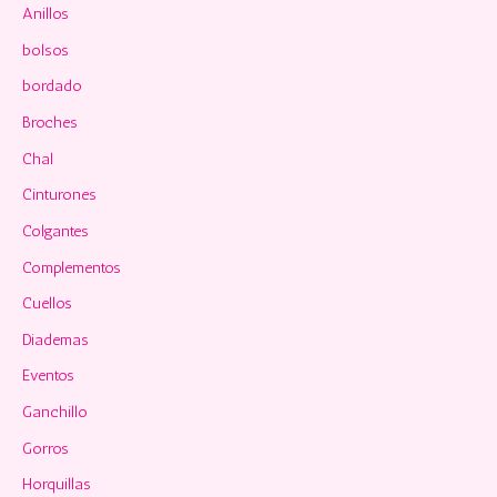
p
Anillos
o
bolsos
r
bordado
:
Broches
Chal
Cinturones
Colgantes
Complementos
Cuellos
Diademas
Eventos
Ganchillo
Gorros
Horquillas