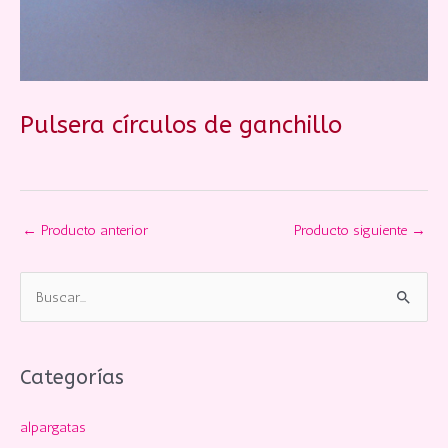
Pulsera círculos de ganchillo
←
Producto anterior
Producto siguiente
→
B
u
s
c
Categorías
a
alpargatas
r