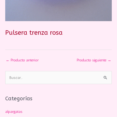
Pulsera trenza rosa
←
Producto anterior
Producto siguiente
→
B
u
s
c
Categorías
a
alpargatas
r