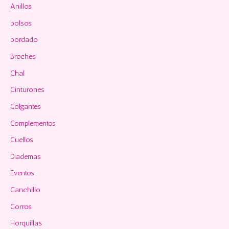
p
Anillos
o
bolsos
r
bordado
:
Broches
Chal
Cinturones
Colgantes
Complementos
Cuellos
Diademas
Eventos
Ganchillo
Gorros
Horquillas