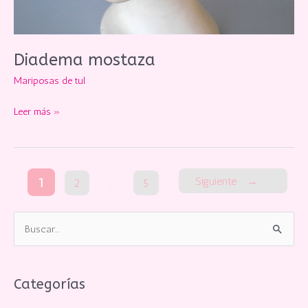
Diadema mostaza
Mariposas de tul
Diadema
Leer más »
mostaza
Siguiente
→
1
2
…
5
B
u
s
c
Categorías
a