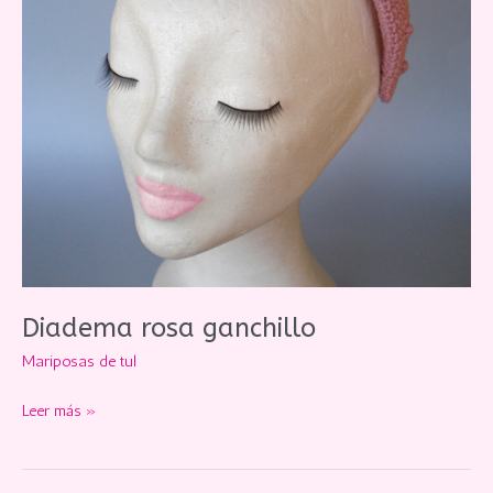
Diadema rosa ganchillo
Mariposas de tul
Diadema
Leer más »
rosa
ganchillo