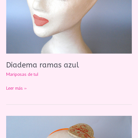
Diadema ramas azul
Mariposas de tul
Diadema
Leer más »
ramas
azul