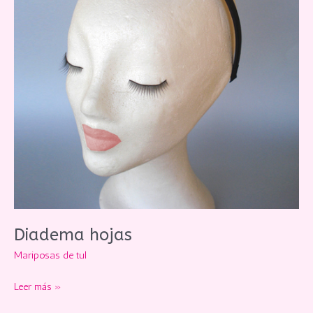
Diadema hojas
Mariposas de tul
Diadema
Leer más »
hojas