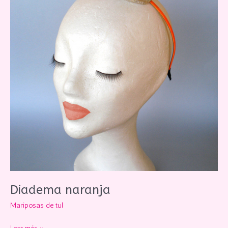
Diadema naranja
Mariposas de tul
Diadema
Leer más »