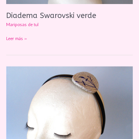
Diadema Swarovski verde
Mariposas de tul
Diadema
Leer más »
Swarovski
verde