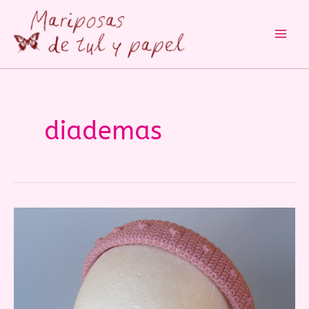
Main
Men
diademas