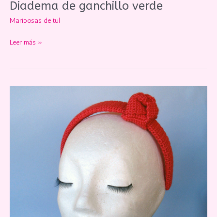
Diadema de ganchillo verde
Mariposas de tul
Diadema
Leer más »
de
ganchillo
verde