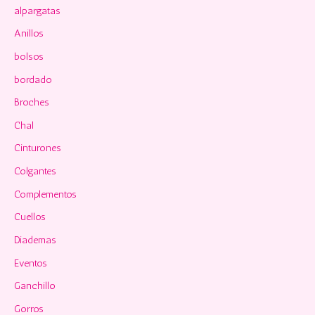
alpargatas
r
p
Anillos
o
bolsos
r
bordado
:
Broches
Chal
Cinturones
Colgantes
Complementos
Cuellos
Diademas
Eventos
Ganchillo
Gorros