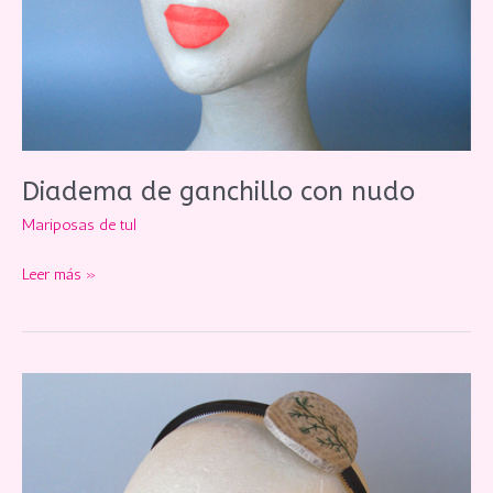
Diadema de ganchillo con nudo
Mariposas de tul
Diadema
Leer más »
de
ganchillo
con
nudo