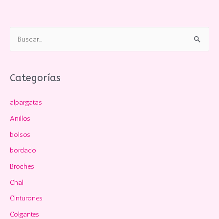
B
u
s
c
Categorías
a
alpargatas
r
p
Anillos
o
bolsos
r
bordado
:
Broches
Chal
Cinturones
Colgantes