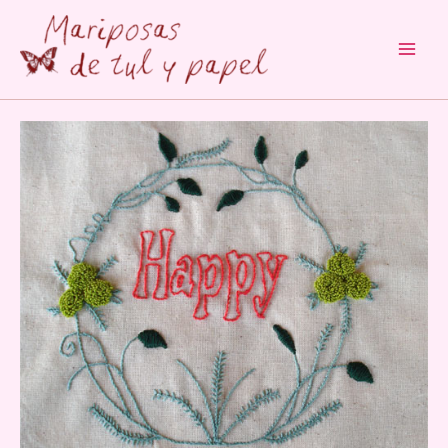
Main
Men