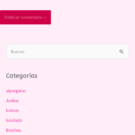
B
u
s
c
Categorías
a
alpargatas
r
p
Anillos
o
bolsos
r
bordado
:
Broches