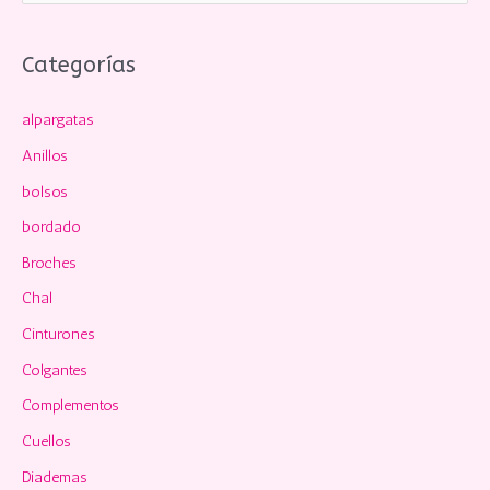
s
c
Categorías
a
alpargatas
r
p
Anillos
o
bolsos
r
bordado
:
Broches
Chal
Cinturones
Colgantes
Complementos
Cuellos
Diademas