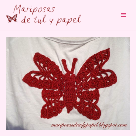
Main
Men