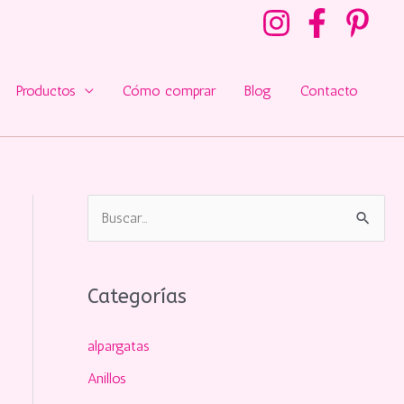
Productos
Cómo comprar
Blog
Contacto
B
u
s
Categorías
c
a
alpargatas
r
Anillos
p