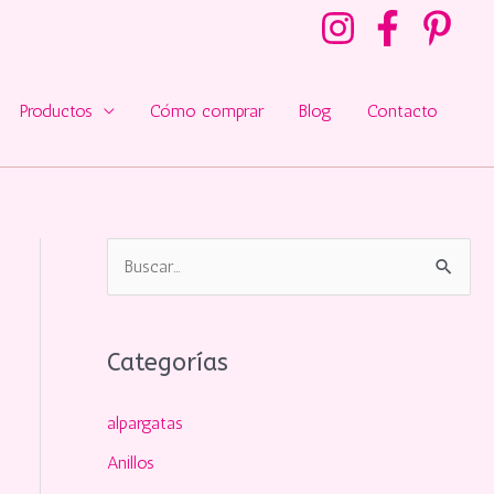
Productos
Cómo comprar
Blog
Contacto
B
u
s
Categorías
c
a
alpargatas
r
Anillos
p