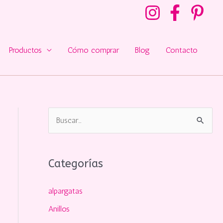
Productos
Cómo comprar
Blog
Contacto
B
u
s
Categorías
c
a
alpargatas
r
Anillos
p