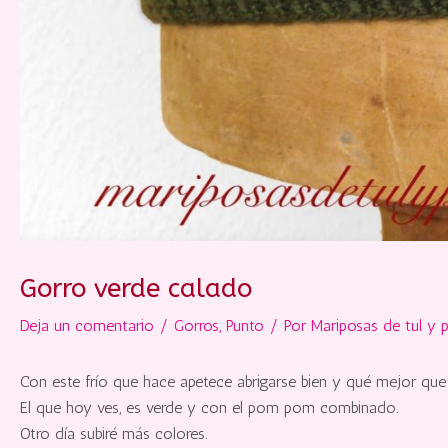
Gorro verde calado
Deja un comentario
/
Gorros
,
Punto
/ Por
Mariposas de tul y p
Con este frío que hace apetece abrigarse bien y qué mejor que
El que hoy ves, es verde y con el pom pom combinado.
Otro día subiré más colores.