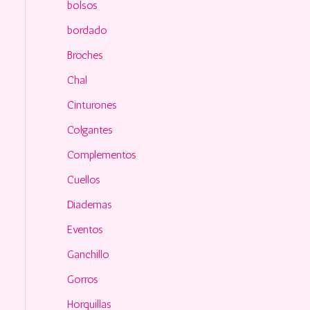
o
bolsos
r
bordado
:
Broches
Chal
Cinturones
Colgantes
Complementos
Cuellos
Diademas
Eventos
Ganchillo
Gorros
Horquillas