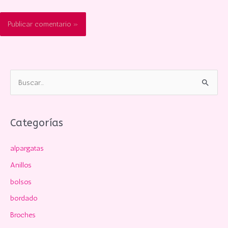
B
u
s
c
Categorías
a
alpargatas
r
p
Anillos
o
bolsos
r
bordado
:
Broches