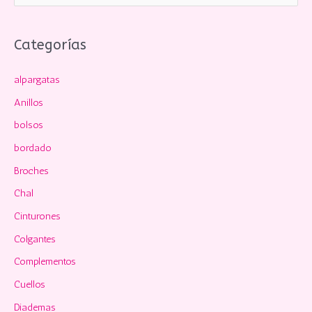
u
s
c
Categorías
a
alpargatas
r
p
Anillos
o
bolsos
r
bordado
:
Broches
Chal
Cinturones
Colgantes
Complementos
Cuellos
Diademas