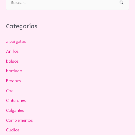
u
s
c
Categorías
a
alpargatas
r
p
Anillos
o
bolsos
r
bordado
:
Broches
Chal
Cinturones
Colgantes
Complementos
Cuellos